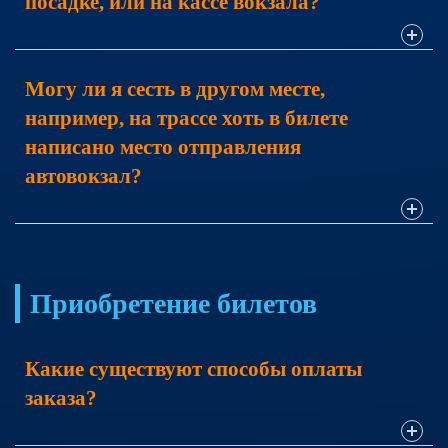
посадке, или на кассе вокзала?
Приобретение билетов осуществляется только онлайн,
Могу ли я сесть в другом месте,
такова политика компании.
например, на трассе хоть в билете
написано место отправления
автовокзал?
Маршрут рейса не подразумевает дополнительных
остановок. Посадка осуществляется исключительно по
Приобретение билетов
адресу, указанному в билете.
Какие существуют способы оплаты
заказа?